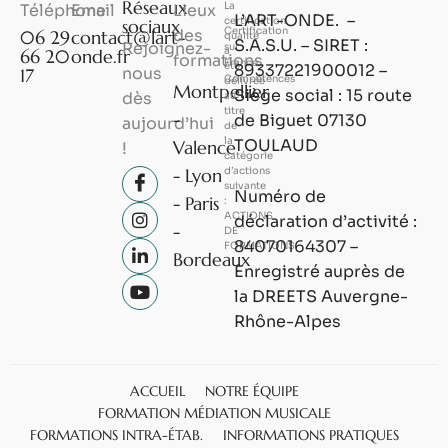
Réseaux
La
Téléphone
Email
Lieux
L’ART-ONDE. –
certification
sociaux
Certification
des
06 29
contact@lart-
qualité
S.A.S.U. – SIRET :
Rejoignez-
sur
a
66 20
onde.fr
formations
France
été
89337221900012 –
nous
17
Compétences
délivrée
Montpellier
Siège social : 15 route
dès
au
titre
-
de Biguet 07130
aujourd’hui
de
la
TOULAUD
Valence
!
catégorie
-
Lyon
d’actions
suivante
Numéro de
-
Paris
:
ACTIONS
déclaration d’activité :
-
DE
84070164307 –
FORMATIONS
Bordeaux
Enregistré auprès de
la DREETS Auvergne-
Rhône-Alpes
ACCUEIL
NOTRE ÉQUIPE
FORMATION MÉDIATION MUSICALE
FORMATIONS INTRA-ÉTAB.
INFORMATIONS PRATIQUES